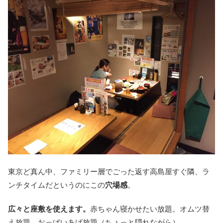
東京ど真ん中、ファミリー層でごった返す高島屋すぐ隣、ラ
ンチタイムだというのにこの
穴場感
。
広々と座敷を使えます。
赤ちゃん寝かせたい放題。オムツ替
え放題。おっぱいあげ放題（ちょっと隠れながら）。