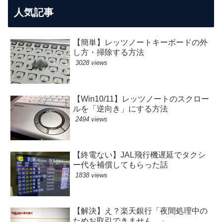
人気記事
【簡単】レッツノートキーボードの外
し方・掃除する方法
3028 views
【Win10/11】レッツノートのスクロー
ルを「逆向き」にする方法
2494 views
【終電ない】JAL飛行機遅延でタクシ
ー代を補償してもらった話
1838 views
【解決】え？楽天銀行「夜間処理中の
ためお取引できません。」