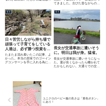
カイし、多くの日本人や外国人も
てきました。古びた昔ながらの牧
が常に出入りしてます。これまで
場かとおもいきや、全然違いまし
も何度か行ったことはあります
た。観客を楽しませようとする仕
育児
育児
が、ベビーコナーにはいったこと
掛けなどが随所に織り込まれてい
ありませんでした。
たのです。そんな中でも一番感動
したのが、赤ちゃんファミリー
へ...
日々苦労しながら持ち場で
頑張って子育てをしている
長女が交通事故に遭いそう
人達は、必ず勝つ投資をし
に。明日は我が身。猛省。
ている
たまたま流れ着いたこの記事、よ
かった。本当の意味でのゴーイン
長女が交通事故に遭いそうになっ
グコンサーンを手に入れる為に家
た。運が良くなかったら轢かれて
庭を築くこと、子供を持つこと、
たかもしれない。大通りでの交差
または死して自分が続いていくと
点。そのまま直進して横断歩道を
信じられる大切なものを持つこと
渡るために「いいよ～」と言った
が必要になって来るだろう。子育
ら、長女は、直進ではなく左折し
ては大変なことばかりだし、手
赤信号の横断歩道に飛び出してし
も...
まった。「〇〇〇(長女の名前)...
ユニクロのベビー服の良さは「黄色ボタン」
にあり！