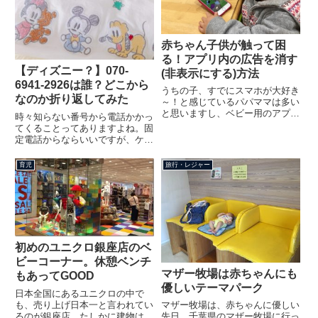
赤ちゃん子供が触って困
る！アプリ内の広告を消す
【ディズニー？】070-
(非表示にする)方法
6941-2926は誰？どこから
うちの子、すでにスマホが大好き
なのか折り返してみた
～！と感じているパパママは多い
と思いますし、ベビー用のアプリ
時々知らない番号から電話かかっ
をインストールして遊ばせている
てくることってありますよね。固
方も多いのではないでしょうか。
定電話からならいいですが、ケー
でも困るのが、アプリ内にある広
タイからだとちょっとビビりま
告・・・今回はこの厄介な広告へ
す。ディズニー英語教材からの営
育児
旅行・レジャー
の対処方法について紹介したい
業電話070-6941-2926は、ディズ
と...
ニー英語教材です。販売元である
ワールドファミリー社...
初めのユニクロ銀座店のベ
ビーコーナー。休憩ベンチ
マザー牧場は赤ちゃんにも
もあってGOOD
優しいテーマパーク
日本全国にあるユニクロの中で
も、売り上げ日本一と言われてい
マザー牧場は、赤ちゃんに優しい
るのが銀座店。たしかに建物はデ
先日、千葉県のマザー牧場に行っ