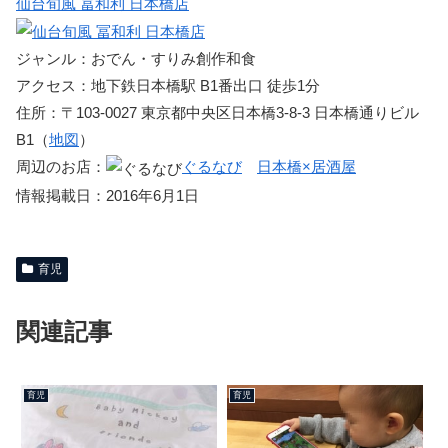
仙台旬風 冨和利 日本橋店
ジャンル：おでん・すりみ創作和食
アクセス：地下鉄日本橋駅 B1番出口 徒歩1分
住所：〒103-0027 東京都中央区日本橋3-8-3 日本橋通りビル
B1（
地図
）
周辺のお店：
ぐるなび
日本橋×居酒屋
情報掲載日：2016年6月1日
育児
関連記事
育児
育児