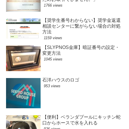
1766 views
【奨学生番号わからない】奨学金返還
相談センターに繋がらない場合の対処
方法
1159 views
【SLYPNOS金庫】暗証番号の設定・
変更方法
1045 views
石洋ハウスのロゴ
953 views
【便利】ベランダプールにキッチン蛇
口からホースで水を入れる
926 views